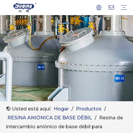
Certificado
Exhibición
Resina catiónica
Resina aniónica
Resina catalizadora
Resina quelante
Resina Mixta
Resina adsorbente
Resina de pulido condensada
Resina de separación cromatográfica
Usted está aquí:
Hogar
/
Productos
/
RESINA ANIÓNICA DE BASE DÉBIL
/
Resina de
intercambio aniónico de base débil para